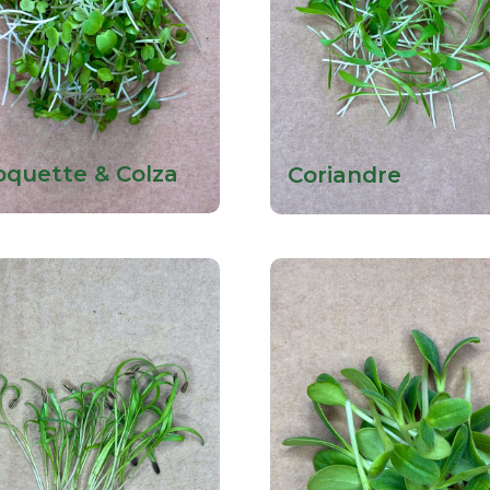
oquette & Colza
Coriandre