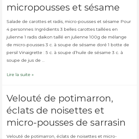
et
micropousses et sésame
micro-
pousses
Salade de carottes et radis, micro-pousses et sésame Pour
de
4 personnes Ingrédients 3 belles carottes taillées en
sarrasin
julienne 1 radis daikon taillé en julienne 100g de mélange
de micro-pousses 3 c. à soupe de sésame doré 1 botte de
persil Vinaigrette : 5 c. à soupe d’huile de sésame 3 c. à
soupe de jus de …
Salade
Lire la suite »
de
carottes
Velouté de potimarron,
et
radis,
éclats de noisettes et
micropousses
micro-pousses de sarrasin
et
sésame
Velouté de potimarron, éclats de noisettes et micro-