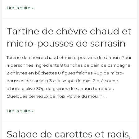
Tartine
Lire la suite »
à
la
Tartine de chèvre chaud et
betterave,
fêta
micro-pousses de sarrasin
et
micro-
Tartine de chèvre chaud et micro-pousses de sarrasin Pour
pousses
4 personnes Ingrédients 8 tranches de pain de campagne
de
2 chèvres en bûchettes 8 figues fraîches 40g de micro-
radis
pousses de sarrasin 3 c. à soupe de miel 2 c. à soupe
d’huile d’olive 30g de graines de sarrasin torréfiées
Quelques cerneaux de noix Poivre du moulin …
Tartine
Lire la suite »
de
chèvre
Salade de carottes et radis,
chaud