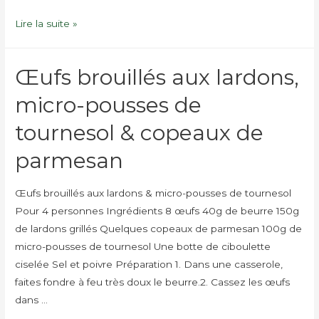
Club
Lire la suite »
sandwich
à
Œufs brouillés aux lardons,
la
truite
micro-pousses de
fumée
tournesol & copeaux de
et
aux
parmesan
micro-
pousses
Œufs brouillés aux lardons & micro-pousses de tournesol
Pour 4 personnes Ingrédients 8 œufs 40g de beurre 150g
de lardons grillés Quelques copeaux de parmesan 100g de
micro-pousses de tournesol Une botte de ciboulette
ciselée Sel et poivre Préparation 1. Dans une casserole,
faites fondre à feu très doux le beurre.2. Cassez les œufs
dans …