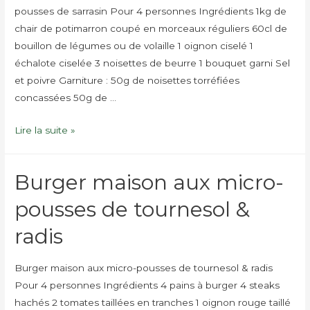
pousses de sarrasin Pour 4 personnes Ingrédients 1kg de
chair de potimarron coupé en morceaux réguliers 60cl de
bouillon de légumes ou de volaille 1 oignon ciselé 1
échalote ciselée 3 noisettes de beurre 1 bouquet garni Sel
et poivre Garniture : 50g de noisettes torréfiées
concassées 50g de …
Velouté
Lire la suite »
de
potimarron,
Burger maison aux micro-
éclats
de
pousses de tournesol &
noisettes
radis
et
micro-
Burger maison aux micro-pousses de tournesol & radis
pousses
Pour 4 personnes Ingrédients 4 pains à burger 4 steaks
de
hachés 2 tomates taillées en tranches 1 oignon rouge taillé
sarrasin