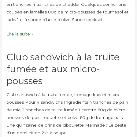
en tranches 4 tranches de cheddar Quelques cornichons
coupés en lamelles 80g de micro-pousses de tournesol et
radis 1 c. à soupe d’huile d’olive Sauce cocktail : …
Burger
Lire la suite »
maison
aux
Club sandwich à la truite
micro-
pousses
fumée et aux micro-
de
pousses
tournesol
&
Club sandwich à la truite fumée, fromage frais et micro-
radis
pousses Pour 4 sandwichs Ingrédients 4 tranches de pain
de mie 2 tranches de truite fumée 1 carotte 60g de micro-
pousses de pois, roquette et colza 60g de fromage frais
Une quinzaine de brins de ciboulette Marinade : Le zeste
d’un demi citron 2 c. à soupe …